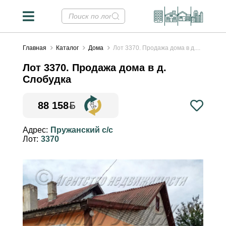
Главная
Каталог
Дома
Лот 3370. Продажа дома в д....
Лот 3370. Продажа дома в д.
Слобудка
88 158
Конвертер валют
✕
Адрес:
Пружанский с/с
Лот:
3370
Курсы НБРБ на 09.08.2026
Стоимость недвижимости в
валютных эквивалентах
рассчитана на основе