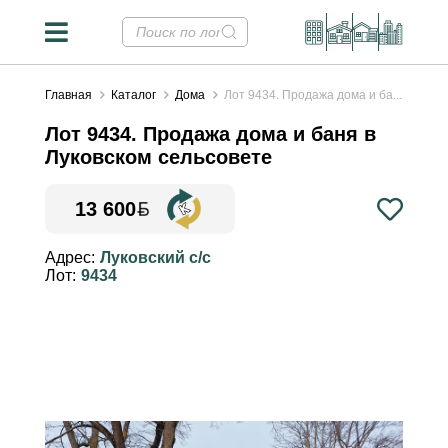
Главная
Каталог
Дома
Лот 9434. Продажа дома и ба...
Лот 9434. Продажа дома и баня в
Луковском сельсовете
13 600
Конвертер валют
✕
Адрес:
Луковский с/с
Лот:
9434
Курсы НБРБ на 08.08.2026
Стоимость недвижимости в
валютных эквивалентах
рассчитана на основе