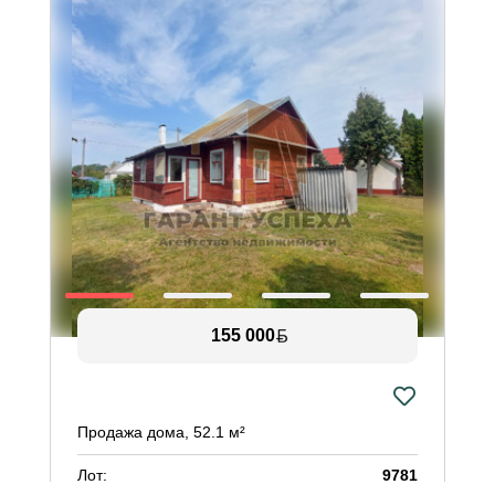
155 000
у
Продажа дома, 52.1 м²
П
Лот:
9781
Л