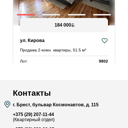
184 000
ул. Кирова
Ж
Продажа 2-комн. квартиры, 51.5 м²
П
Лот:
9802
Л
Район:
Центр
Р
Площадь:
51.5 / 29.4 / 7.8 м²
П
Смотреть на карте
Контакты
г. Брест, бульвар Космонавтов, д. 115
+375 (29) 207-11-44
(Квартирный отдел)