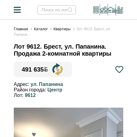
Главная
Каталог
Квартиры
Лот 9612. Брест, ул.
Папани...
Лот 9612. Брест, ул. Папанина.
Продажа 2-комнатной квартиры
491 635
Конвертер валют
✕
Адрес:
ул. Папанина
Район города:
Центр
Курсы НБРБ на 06.08.2026
Лот:
9612
Стоимость недвижимости в
валютных эквивалентах