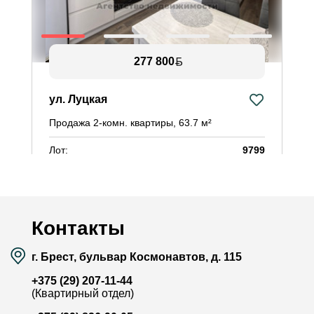
277 800
ул. Луцкая
у
Продажа 2-комн. квартиры, 63.7 м²
П
Лот:
9799
Л
Район:
Ковалёво
Р
Площадь:
63.7 / 33.8 / 10 м²
П
Смотреть на карте
Контакты
г. Брест, бульвар Космонавтов, д. 115
+375 (29) 207-11-44
(Квартирный отдел)