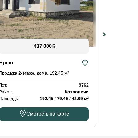
417 000
Брест
Мухавецки
Продажа 2-этажн. дома, 192.45 м²
Продажа дом
Лот:
9762
Лот:
Район:
Козловичи
Район:
Площадь:
192.45 / 79.45 / 42.09 м²
Площадь:
Смотреть на карте