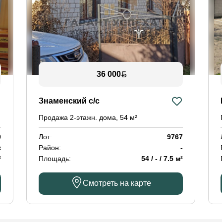
36 000
Знаменский с/с
Продажа 2-этажн. дома, 54 м²
0
Лот:
9767
к
Район:
-
²
Площадь:
54 / - / 7.5 м²
Смотреть на карте