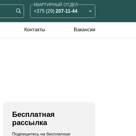
КВАРТИРНЫЙ ОТДЕЛ
+375 (29)
207-11-44
ЗЕМЕЛЬНЫЙ ОТДЕЛ
+375 (29)
826-90-05
Контакты
Вакансии
КОММЕРЧЕСКИЙ ОТДЕЛ
оммерческая
Аренда жилья
+375 (33)
375-11-55
едвижимость
ренда
родажа
Бесплатная
рассылка
Подпишитесь на бесплатную