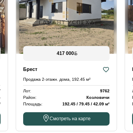
417 000
Брест
Продажа 2-этажн. дома, 192.45 м²
7
Лот:
9762
-
Район:
Козловичи
²
Площадь:
192.45 / 79.45 / 42.09 м²
Смотреть на карте