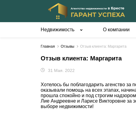
Недвижимость
О компании
Квартиры
Дома
Главная
Отзывы
Отзыв клиента: Маргарита
1-комнатные
В Бресте и
пригороде
Отзыв клиента: Маргарита
2-комнатные
В районе и
3-комнатные
31 Мая. 2022
области
4-комнатные и более
Домик в дер
Хотелось бы поблагодарить агенство за п
Вне Бреста
Жилые дома
оказывали помощь на всех этапах, начиная
Квартиры-студии
прошла спокойно и под строгим надзором
Коробки дом
Лие Андреевне и Ларисе Викторовне за 
Комнаты
Части домов
выборе недвижимости!
Новостройки