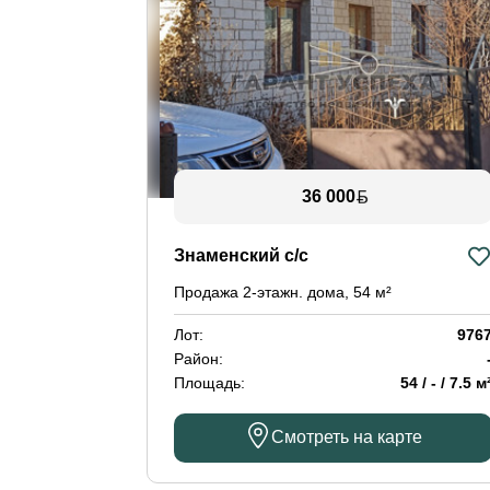
36 000
Знаменский с/с
Продажа 2-этажн. дома, 54 м²
Лот:
976
Район:
Площадь:
54 / - / 7.5 м
Смотреть на карте