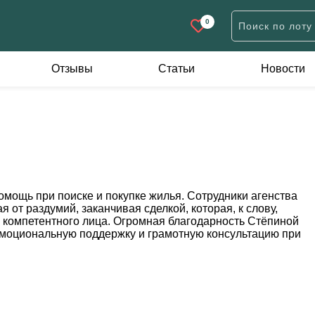
0
Отзывы
Статьи
Новости
Дачи
Участки
К
н
Дачи жилого типа
Дачные
А
Коробки
Для строительства
П
Садовые домики
Иного назначения
евне
омощь при поиске и покупке жилья. Сотрудники агенства
 от раздумий, заканчивая сделкой, которая, к слову,
 компетентного лица. Огромная благодарность Стёпиной
ов
эмоциональную поддержку и грамотную консультацию при