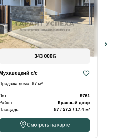
343 000
Мухавецкий с/с
ул. Франц
Продажа дома, 87 м²
Продажа 4-к
Лот:
9761
Лот:
Район:
Красный двор
Район:
Площадь:
87 / 57.3 / 17.4 м²
Площадь:
Смотреть на карте