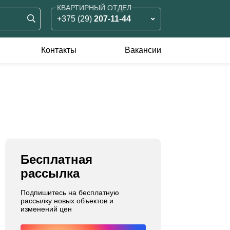
КВАРТИРНЫЙ ОТДЕЛ
+375 (29)
207-11-44
ЗЕМЕЛЬНЫЙ ОТДЕЛ
+375 (29)
826-90-05
Контакты
Вакансии
КОММЕРЧЕСКИЙ ОТДЕЛ
оммерческая
Аренда жилья
+375 (33)
375-11-55
едвижимость
ренда
родажа
Бесплатная
рассылка
Подпишитесь на бесплатную
рассылку новых объектов и
изменений цен