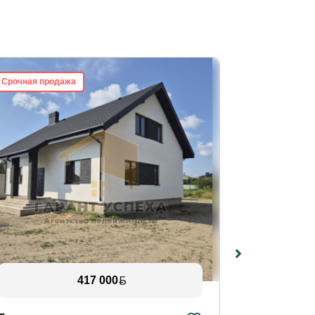
Срочная продажа
Срочная про
417 000