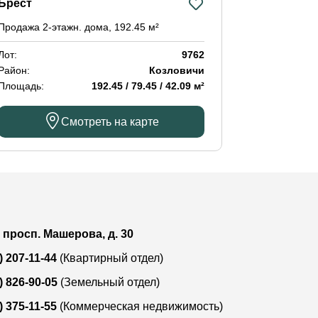
Брест
Мухавецки
Продажа 2-этажн. дома, 192.45 м²
Продажа дом
Лот:
9762
Лот:
Район:
Козловичи
Район:
Площадь:
192.45 / 79.45 / 42.09 м²
Площадь:
Смотреть на карте
, просп. Машерова, д. 30
) 207-11-44
(Квартирный отдел)
) 826-90-05
(Земельный отдел)
) 375-11-55
(Коммерческая недвижимость)