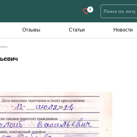
0
Отзывы
Статьи
Новости
Дачи
Участки
К
ьевич
н
Дачи жилого типа
Дачные
А
льевич
Коробки
Для строительства
П
Садовые домики
Иного назначения
евне
ов