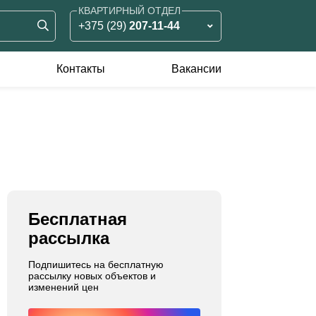
КВАРТИРНЫЙ ОТДЕЛ
+375 (29)
207-11-44
ЗЕМЕЛЬНЫЙ ОТДЕЛ
+375 (29)
826-90-05
Контакты
Вакансии
КОММЕРЧЕСКИЙ ОТДЕЛ
оммерческая
Аренда жилья
+375 (33)
375-11-55
едвижимость
ренда
родажа
Бесплатная
рассылка
Подпишитесь на бесплатную
рассылку новых объектов и
изменений цен