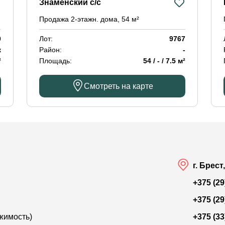
Знаменский с/с
Продажа 2-этажн. дома, 54 м²
0
Лот:
9767
к
Район:
-
²
Площадь:
54 / - / 7.5 м²
Смотреть на карте
г. Брест
+375 (29
+375 (29
жимость)
+375 (33