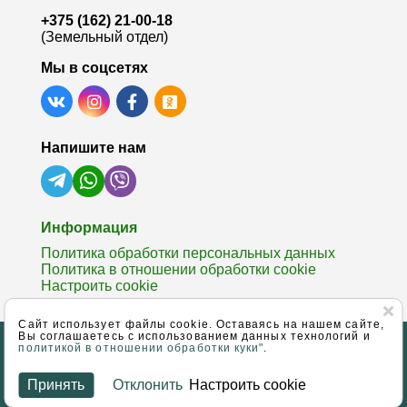
+375 (162) 21-00-18
(Земельный отдел)
Мы в соцсетях
Напишите нам
Информация
Политика обработки персональных данных
Политика в отношении обработки cookie
Настроить cookie
Cайт использует файлы cookie. Оставаясь на нашем сайте,
Вы соглашаетесь с использованием данных технологий и
© 2006 - 2026 Агентство недвижимости ЧУП «Гарант
политикой в отношении обработки куки"
.
успеха»
Специальное разрешение (лицензия) выдана
Принять
Отклонить
Настроить cookie
Министерством юстиции РБ №02240/137
Оценка
на основании
отзывов
883