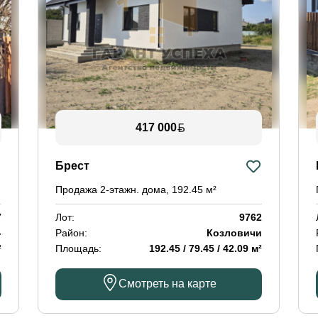
417 000
Брест
Продажа 2-этажн. дома, 192.45 м²
7
Лот:
9762
-
Район:
Козловичи
²
Площадь:
192.45 / 79.45 / 42.09 м²
Смотреть на карте