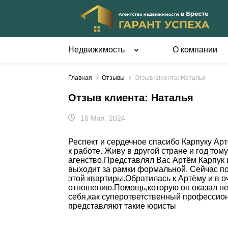
Недвижимость
О компании
Квартиры
Дома
Главная
Отзывы
Отзыв клиента: Наталья
1-комнатные
В Бресте и
пригороде
Отзыв клиента: Наталья
2-комнатные
В районе и
3-комнатные
16 Мая. 2024
области
4-комнатные и более
Домик в дер
Респект и сердечное спасибо Карпуку Ар
Вне Бреста
Жилые дома
к работе. Живу в другой стране и год то
Квартиры-студии
агенство.Представлял Вас Артём Карпук и
Коробки дом
выходит за рамки формальной. Сейчас по
Комнаты
Части домов
этой квартиры.Обратилась к Артёму и в 
Новостройки
отношению.Помощь,которую он оказал не
себя,как суперответственный профессион
представляют такие юристы