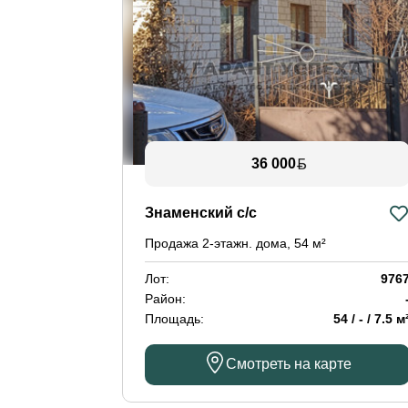
36 000
Знаменский с/с
Продажа 2-этажн. дома, 54 м²
Лот:
976
Район:
Площадь:
54 / - / 7.5 м
Смотреть на карте