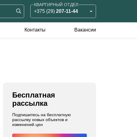
КВАРТИРНЫЙ ОТДЕЛ
+375 (29)
207-11-44
ЗЕМЕЛЬНЫЙ ОТДЕЛ
+375 (29)
826-90-05
Контакты
Вакансии
КОММЕРЧЕСКИЙ ОТДЕЛ
оммерческая
Аренда жилья
+375 (33)
375-11-55
едвижимость
ренда
родажа
Бесплатная
рассылка
Подпишитесь на бесплатную
рассылку новых объектов и
изменений цен