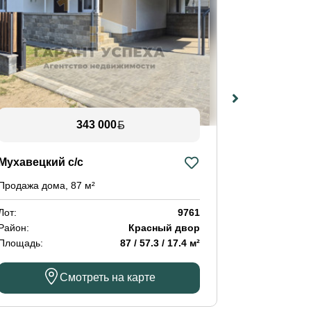
343 000
Мухавецкий с/с
ул. Франц
Продажа дома, 87 м²
Продажа 4-к
Лот:
9761
Лот:
Район:
Красный двор
Район:
Площадь:
87 / 57.3 / 17.4 м²
Площадь:
Смотреть на карте