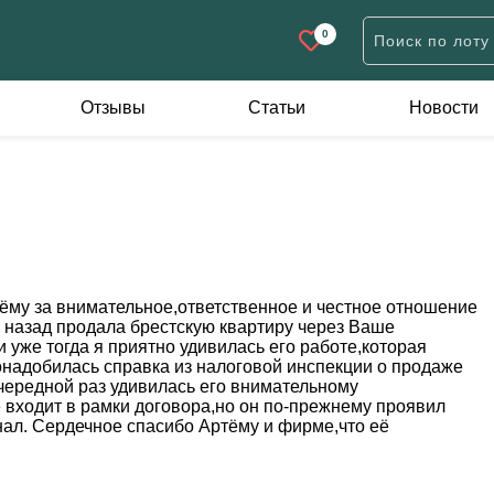
0
Отзывы
Статьи
Новости
Дачи
Участки
К
н
Дачи жилого типа
Дачные
А
Коробки
Для строительства
П
Садовые домики
Иного назначения
евне
тёму за внимательное,ответственное и честное отношение
му назад продала брестскую квартиру через Ваше
 уже тогда я приятно удивилась его работе,которая
ов
надобилась справка из налоговой инспекции о продаже
очередной раз удивилась его внимательному
 входит в рамки договора,но он по-прежнему проявил
ал. Сердечное спасибо Артёму и фирме,что её