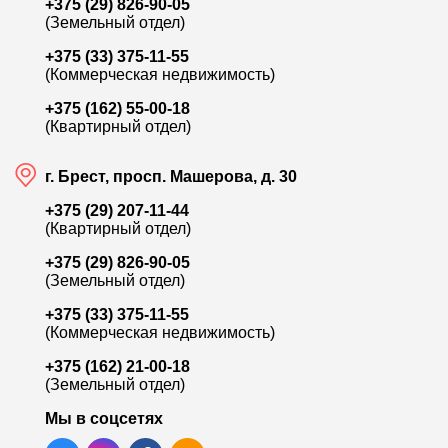
+375 (29) 826-90-05
(Земельный отдел)
+375 (33) 375-11-55
(Коммерческая недвижимость)
154 500
+375 (162) 55-00-18
(Квартирный отдел)
ул. бульвар Космонавтов
у
г. Брест, просп. Машерова, д. 30
Продажа 1-комн. квартиры, 30.8 м²
П
+375 (29) 207-11-44
Лот:
9801
Л
(Квартирный отдел)
Район:
Центр
Р
+375 (29) 826-90-05
Площадь:
30.8 / 13.9 / 6.8 м²
П
(Земельный отдел)
+375 (33) 375-11-55
Смотреть на карте
(Коммерческая недвижимость)
+375 (162) 21-00-18
(Земельный отдел)
Мы в соцсетях