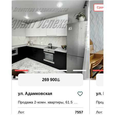
Срочная пр
269 900
ул. Адамковская
ул. Моск
Продажа 2-комн. квартиры, 61.5 м²
Лот:
7557
Лот: