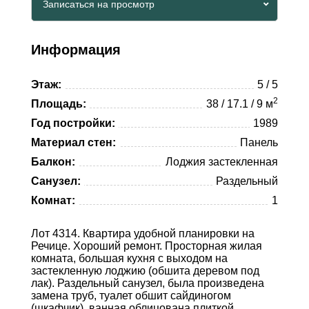
Записаться на просмотр
Whatsapp
Viber
Telegram
Информация
Whatsapp
Этаж:
5 / 5
Telegram
2
Площадь:
38 / 17.1 / 9 м
Год постройки:
1989
Материал стен:
Панель
Балкон:
Лоджия застекленная
Санузел:
Раздельный
Комнат:
1
Лот 4314. Квартира удобной планировки на
Речице. Хороший ремонт. Просторная жилая
комната, большая кухня с выходом на
застекленную лоджию (обшита деревом под
лак). Раздельный санузел, была произведена
замена труб, туалет обшит сайдиногом
(шкафчик), ванная облицована плиткой.