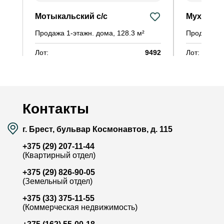
Мотыкальский с/с
Мухавецк
Продажа 1-этажн. дома, 128.3 м²
Продажа 2-
Лот:
9492
Лот:
Район:
-
Район:
Площадь:
128.3 / 74.5 / 11 м²
Площадь:
Смотреть на карте
Контакты
г. Брест, бульвар Космонавтов, д. 115
+375 (29) 207-11-44
(Квартирный отдел)
+375 (29) 826-90-05
(Земельный отдел)
+375 (33) 375-11-55
(Коммерческая недвижимость)