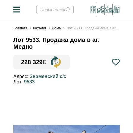
Главная
Каталог
Дома
Лот 9533. Продажа дома в аг...
Лот 9533. Продажа дома в аг.
Медно
228 329
Конвертер валют
✕
Адрес:
Знаменский с/с
Лот:
9533
Курсы НБРБ на 07.08.2026
Стоимость недвижимости в
валютных эквивалентах
рассчитана на основе