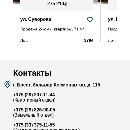
275 210
ул. Суворова
ул. Карл
Продажа 2-комн. квартиры, 71 м²
Лот:
9764
Лот:
Район:
Ковалёво
Район:
Площадь:
71 / 33.9 / 15.2 м²
Площадь:
Смотреть на карте
Контакты
г. Брест, бульвар Космонавтов, д. 115
+375 (29) 207-11-44
(Квартирный отдел)
+375 (29) 826-90-05
(Земельный отдел)
+375 (33) 375-11-55