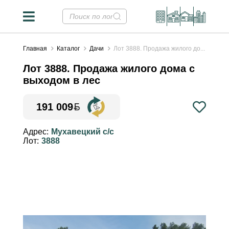
Главная
Каталог
Дачи
Лот 3888. Продажа жилого до...
Лот 3888. Продажа жилого дома с
выходом в лес
191 009
Конвертер валют
✕
Адрес:
Мухавецкий с/с
Лот:
3888
Курсы НБРБ на 08.08.2026
Стоимость недвижимости в
валютных эквивалентах
рассчитана на основе