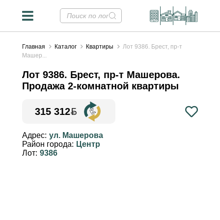
Главная
Каталог
Квартиры
Лот 9386. Брест, пр-т
Машер...
Лот 9386. Брест, пр-т Машерова.
Продажа 2-комнатной квартиры
315 312
Конвертер валют
✕
Адрес:
ул. Машерова
Район города:
Центр
Курсы НБРБ на 09.08.2026
Лот:
9386
Стоимость недвижимости в
валютных эквивалентах