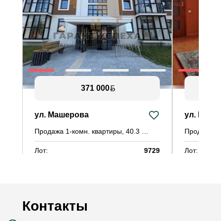
371 000
ул. Машерова
ул. Маше
Бр
Продажа 1-комн. квартиры, 40.3 м²
Лот:
9729
Лот:
Ло
Район:
Центр
Район:
Ра
Площадь:
40.3 / 34.5 / 34.5 м²
Площадь:
Пл
Смотреть на карте
Контакты