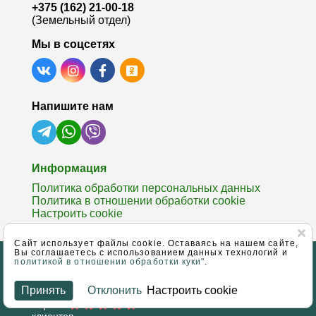
+375 (162) 21-00-18
(Земельный отдел)
Мы в соцсетях
Напишите нам
Информация
Политика обработки персональных данных
Политика в отношении обработки cookie
Настроить cookie
Cайт использует файлы cookie. Оставаясь на нашем сайте,
Вы соглашаетесь с использованием данных технологий и
© 2006 - 2026 Агентство недвижимости ЧУП «Гарант
политикой в отношении обработки куки"
.
успеха»
Специальное разрешение (лицензия) выдана
Принять
Отклонить
Настроить cookie
Министерством юстиции РБ №02240/137
Оценка
на основании
отзывов
883
клиентов.