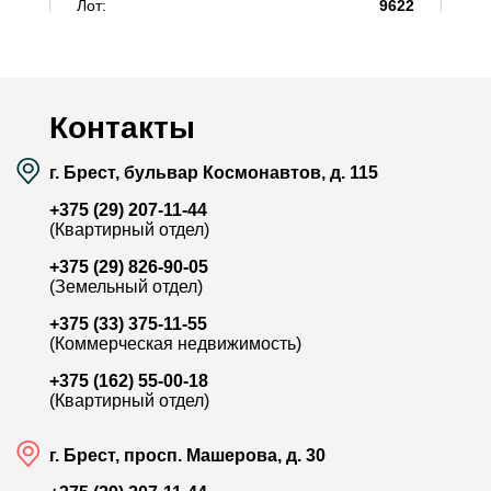
Лот:
9622
Л
Район:
Речица
Р
Площадь:
54.2 / 27.3 / 8.6 м²
П
Смотреть на карте
Контакты
г. Брест, бульвар Космонавтов, д. 115
+375 (29) 207-11-44
(Квартирный отдел)
+375 (29) 826-90-05
(Земельный отдел)
+375 (33) 375-11-55
(Коммерческая недвижимость)
184 000
+375 (162) 55-00-18
(Квартирный отдел)
ул. Кирова
Ч
г. Брест, просп. Машерова, д. 30
Продажа 2-комн. квартиры, 51.5 м²
П