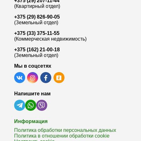
+375 (29) 207-11-44
Лот:
9802
Л
(Квартирный отдел)
Район:
Центр
Р
+375 (29) 826-90-05
Площадь:
51.5 / 29.4 / 7.8 м²
П
(Земельный отдел)
+375 (33) 375-11-55
Смотреть на карте
(Коммерческая недвижимость)
+375 (162) 21-00-18
(Земельный отдел)
Мы в соцсетях
Напишите нам
Информация
Политика обработки персональных данных
Политика в отношении обработки cookie