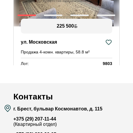
225 500
ул. Московская
у
Продажа 4-комн. квартиры, 58.8 м²
П
Лот:
9803
Л
Район:
Восток
Р
Площадь:
58.8 / 42.6 / 5.3 м²
П
Смотреть на карте
Контакты
г. Брест, бульвар Космонавтов, д. 115
+375 (29) 207-11-44
(Квартирный отдел)