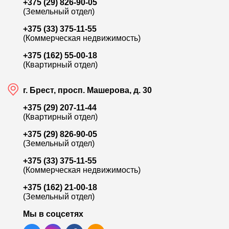
+375 (29) 826-90-05
(Земельный отдел)
+375 (33) 375-11-55
(Коммерческая недвижимость)
184 000
+375 (162) 55-00-18
(Квартирный отдел)
ул. Кирова
Ч
г. Брест, просп. Машерова, д. 30
Продажа 2-комн. квартиры, 51.5 м²
П
+375 (29) 207-11-44
Лот:
9802
Л
(Квартирный отдел)
Район:
Центр
Р
+375 (29) 826-90-05
Площадь:
51.5 / 29.4 / 7.8 м²
П
(Земельный отдел)
+375 (33) 375-11-55
Смотреть на карте
(Коммерческая недвижимость)
+375 (162) 21-00-18
(Земельный отдел)
Мы в соцсетях