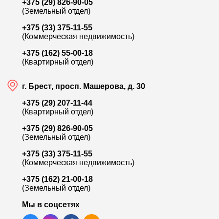
+375 (29) 826-90-05
(Земельный отдел)
+375 (33) 375-11-55
(Коммерческая недвижимость)
321 600
+375 (162) 55-00-18
(Квартирный отдел)
ул. Карьерная
Б
г. Брест, просп. Машерова, д. 30
Продажа 3-комн. квартиры, 86 м²
А
+375 (29) 207-11-44
Лот:
9798
Л
(Квартирный отдел)
Район:
Ковалёво
Р
+375 (29) 826-90-05
Площадь:
86 / 46.3 / 8.8 м²
П
(Земельный отдел)
+375 (33) 375-11-55
Смотреть на карте
(Коммерческая недвижимость)
+375 (162) 21-00-18
(Земельный отдел)
Мы в соцсетях