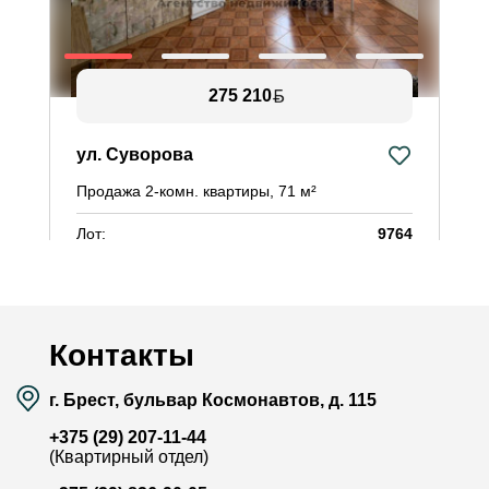
275 210
ул. Суворова
у
Продажа 2-комн. квартиры, 71 м²
П
Лот:
9764
Л
Район:
Ковалёво
Р
Площадь:
71 / 33.9 / 15.2 м²
П
Смотреть на карте
Контакты
г. Брест, бульвар Космонавтов, д. 115
+375 (29) 207-11-44
(Квартирный отдел)