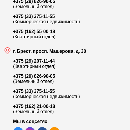
+375 (29) 826-90-05
(Земельный отдел)
+375 (33) 375-11-55
(Коммерческая недвижимость)
184 000
+375 (162) 55-00-18
(Квартирный отдел)
ул. Кирова
Ж
г. Брест, просп. Машерова, д. 30
Продажа 2-комн. квартиры, 51.5 м²
П
+375 (29) 207-11-44
Лот:
9802
Л
(Квартирный отдел)
Район:
Центр
Р
+375 (29) 826-90-05
Площадь:
51.5 / 29.4 / 7.8 м²
П
(Земельный отдел)
+375 (33) 375-11-55
Смотреть на карте
(Коммерческая недвижимость)
+375 (162) 21-00-18
(Земельный отдел)
Мы в соцсетях