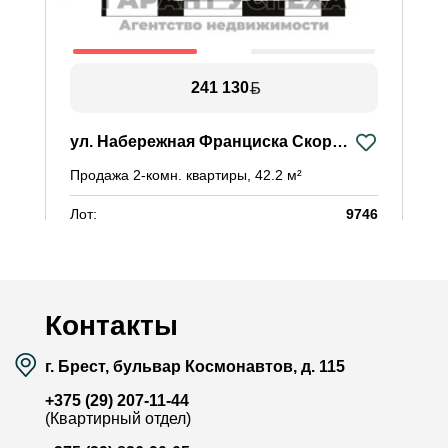
241 130
ул. Набережная Франциска Скорины
Продажа 2-комн. квартиры, 42.2 м²
П
Лот:
9746
Л
Район:
Центр
Р
Площадь:
42.2 / 27.1 / 5.8 м²
П
Смотреть на карте
Контакты
г. Брест, бульвар Космонавтов, д. 115
+375 (29) 207-11-44
(Квартирный отдел)