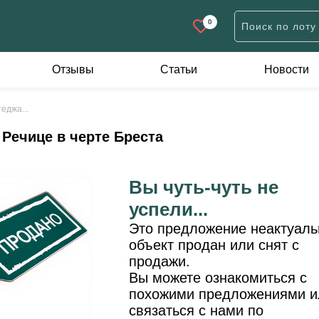
0
Отзывы
Статьи
Новости
Дачи
Участки
К
еджа...
н
Дачи жилого типа
Дачные
А
 Речице в черте Бреста
Коробки
Для строительства
П
Садовые домики
Иного назначения
Вы чуть-чуть не
евне
успели...
ов
Это предложение неактуаль
объект продан или снят с
продажи.
Вы можете ознакомиться с
похожими предложениями и
связаться с нами по