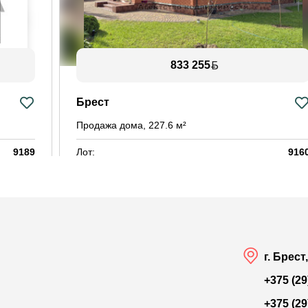
833 255
Брест
Продажа дома, 227.6 м²
9189
Лот:
916
й двор
Район:
Южны
- / 16 м²
Площадь:
227.6 / 110.4 / 11.4 м
Смотреть на карте
г. Брест
+375 (29
+375 (29