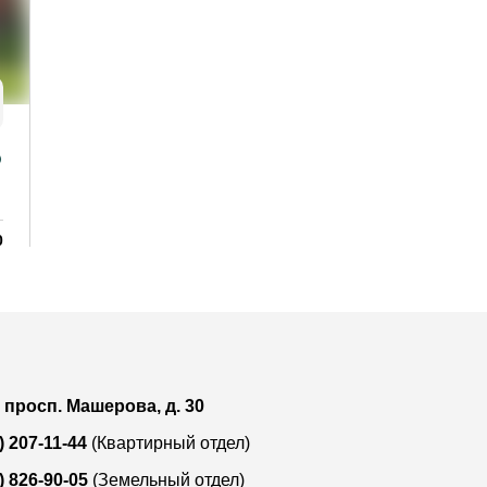
165 418
159 946
Чернинский с/с
Продажа 2-этажн. дома, 220 м²
0
Лот:
8785
й
Район:
-
²
Площадь:
220 / - / - м²
Смотреть на карте
, просп. Машерова, д. 30
) 207-11-44
(Квартирный отдел)
) 826-90-05
(Земельный отдел)