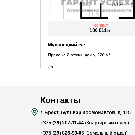
283 005
180 011
Мухавецкий с/с
Продажа 2-этажн. дома, 220 м²
Лот:
Район:
Красны
Площадь:
220 / 
Смотреть на карте
Контакты
г. Брест, бульвар Космонавтов, д. 115
+375 (29) 207-11-44
(Квартирный отдел)
+375 (29) 826-90-05
(Земельный отдел)