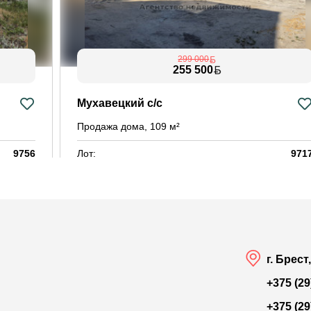
299 000
255 500
Мухавецкий с/с
Продажа дома, 109 м²
9756
Лот:
971
-
Район:
Красный дво
 11.48 м²
Площадь:
109 / 70 / 15 м
Смотреть на карте
г. Брест
+375 (29
+375 (29