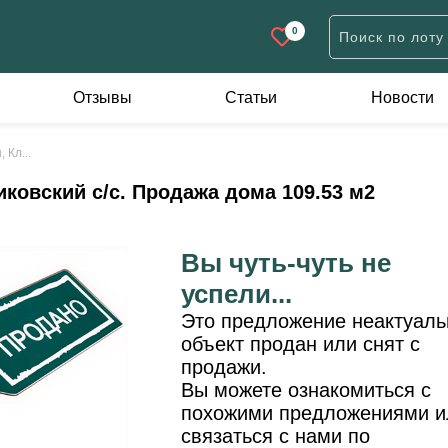
0
Отзывы
Статьи
Новости
Дачи
Участки
К
 Кл...
н
Дачи жилого типа
Дачные
А
иковский с/с. Продажа дома 109.53 м2
Коробки
Для строительства
П
Садовые домики
Иного назначения
Вы чуть-чуть не
евне
успели...
ов
Это предложение неактуаль
объект продан или снят с
продажи.
Вы можете ознакомиться с
похожими предложениями и
связаться с нами по