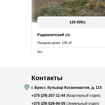
120 000
Радваничский с/с
Продажа дома, 105 м²
Лот:
Район:
Площадь:
105 / 76.9 /
Смотреть на карте
Контакты
г. Брест, бульвар Космонавтов, д. 115
+375 (29) 207-11-44
(Квартирный отдел)
+375 (29) 826-90-05
(Земельный отдел)