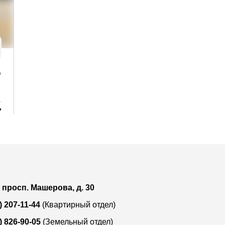
202 763
Знаменский с/с
Продажа дома, 110 м²
7
Лот:
9584
р
Район:
-
²
Площадь:
110 / 38.4 / 35.8 м²
Смотреть на карте
, просп. Машерова, д. 30
) 207-11-44
(Квартирный отдел)
) 826-90-05
(Земельный отдел)