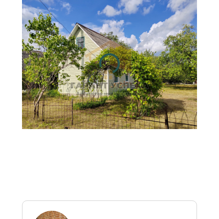
валютных эквивалентах
рассчитана на основе
официальных курсов НБ РБ
на текущую дату и
предоставлена справочно
для удобства восприятия
цен, в том числе
иностранными гражданами.