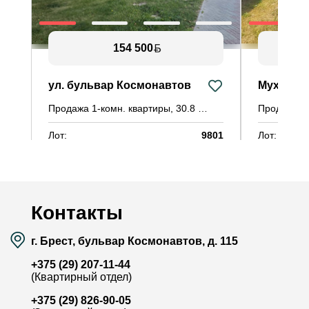
154 500
ул. бульвар Космонавтов
Мухавецк
Продажа 1-комн. квартиры, 30.8 м²
Продажа до
Лот:
9801
Лот:
Район:
Центр
Район:
Площадь:
30.8 / 13.9 / 6.8 м²
Площадь:
Смотреть на карте
Контакты
г. Брест, бульвар Космонавтов, д. 115
+375 (29) 207-11-44
(Квартирный отдел)
+375 (29) 826-90-05