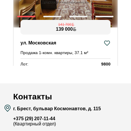
141 700
139 000
ул. Московская
у
Продажа 1-комн. квартиры, 37.1 м²
П
Лот:
9800
Л
Район:
Восток
Р
Площадь:
37.1 / 17.1 / 7.5 м²
П
Смотреть на карте
Контакты
г. Брест, бульвар Космонавтов, д. 115
+375 (29) 207-11-44
(Квартирный отдел)