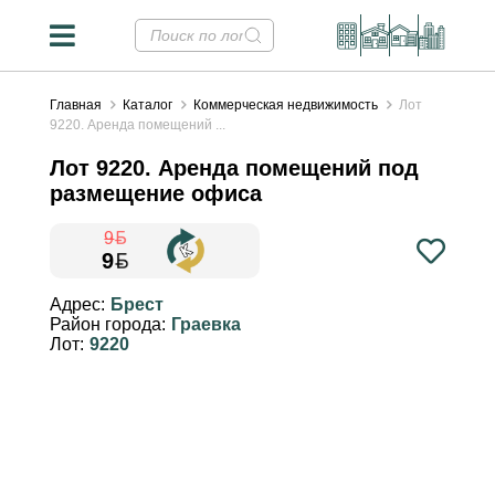
Главная
Каталог
Коммерческая недвижимость
Лот
9220. Аренда помещений ...
Лот 9220. Аренда помещений под
размещение офиса
9
9
Конвертер валют
✕
Адрес:
Брест
Район города:
Граевка
Курсы НБРБ на 06.08.2026
Лот:
9220
Стоимость недвижимости в
валютных эквивалентах