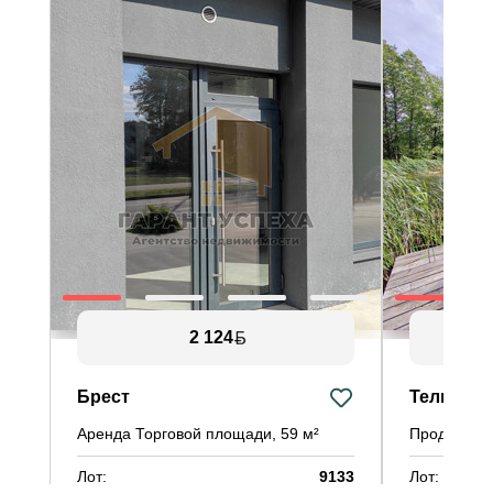
2 124
Брест
Тельминс
Аренда Торговой площади, 59 м²
Продажа 1-
Лот:
9133
Лот: