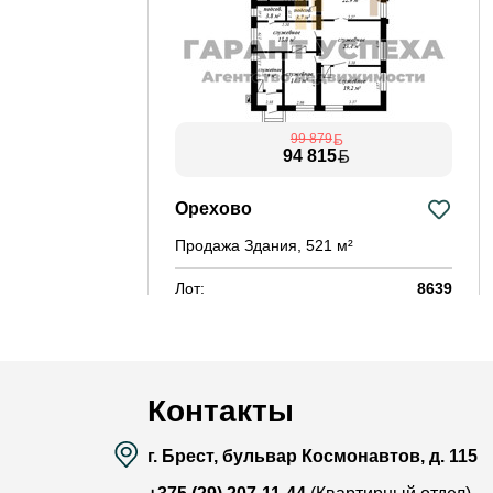
99 879
94 815
Орехово
Продажа Здания, 521 м²
Лот:
8639
Район:
-
Площадь:
521 / - / - м²
Смотреть на карте
Контакты
г. Брест, бульвар Космонавтов, д. 115