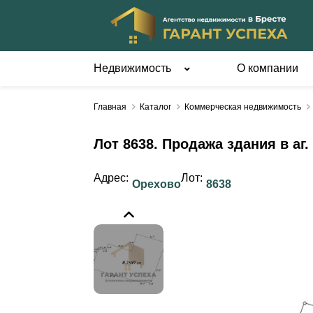
Недвижимость
О компании
Квартиры
Дома
Главная
Каталог
Коммерческая недвижимость
1-комнатные
В Бресте и
пригороде
2-комнатные
Лот 8638. Продажа здания в аг
В районе и
3-комнатные
области
4-комнатные и более
Адрес:
Лот:
Домик в дер
Орехово
8638
Вне Бреста
Жилые дома
Квартиры-студии
Коробки дом
Комнаты
Части домов
Новостройки