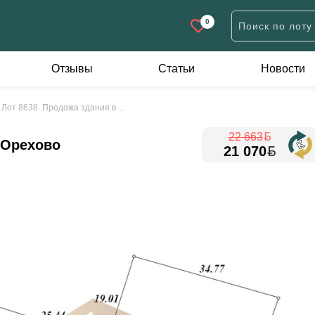
0
Отзывы
Статьи
Новости
Дачи
Участки
К
Лот 8638. Продажа здания в ...
н
Дачи жилого типа
Дачные
А
22 663
Коробки
Для строительства
. Орехово
21 070
П
Садовые домики
Иного назначения
Конвертер валют
евне
Курсы НБРБ на 06.08.2
ов
Стоимость недвижимости в валютных
эквивалентах рассчитана на основе
официальных курсов НБ РБ на текущую