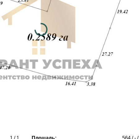
дату и предоставлена справочно для
удобства восприятия цен, в том числе
иностранными гражданами.
1 / 1
Площадь:
564 / - /