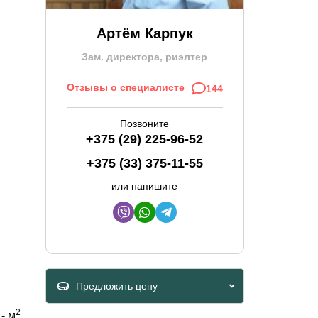
Артём Карпук
Зам. директора, риэлтер
Отзывы о специалисте
144
Позвоните
+375 (29) 225-96-52
+375 (33) 375-11-55
или напишите
Предложить цену
2
 - м
Viber