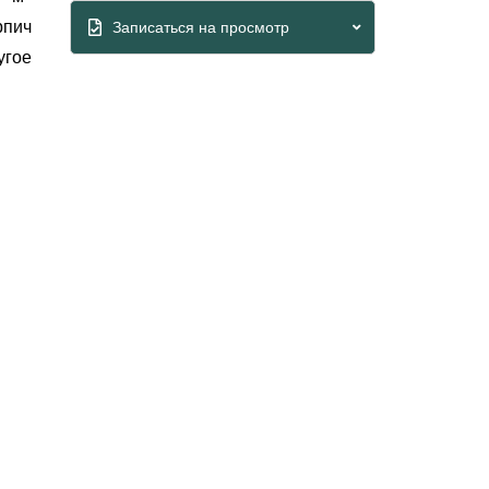
рпич
Записаться на просмотр
Whatsapp
угое
Viber
Telegram
Whatsapp
Telegram