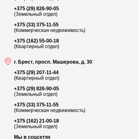
+375 (29) 826-90-05
(Земельный отдел)
+375 (33) 375-11-55
(Коммерческая недвижимость)
1 300
+375 (162) 55-00-18
(Квартирный отдел)
Брест
у
г. Брест, просп. Машерова, д. 30
Аренда Свободного назначения, 27 м²
П
+375 (29) 207-11-44
Лот:
9806
Л
(Квартирный отдел)
Район:
Центр
Р
+375 (29) 826-90-05
Площадь:
27 / - / - м²
П
(Земельный отдел)
+375 (33) 375-11-55
Смотреть на карте
(Коммерческая недвижимость)
+375 (162) 21-00-18
(Земельный отдел)
Мы в соцсетях