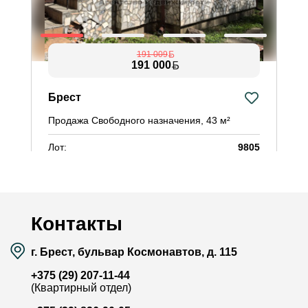
191 009
191 000
Брест
Ч
Продажа Свободного назначения, 43 м²
П
Лот:
9805
Л
Район:
Центр
Р
Площадь:
43 / 19.8 / 10 м²
П
Смотреть на карте
Контакты
г. Брест, бульвар Космонавтов, д. 115
+375 (29) 207-11-44
(Квартирный отдел)