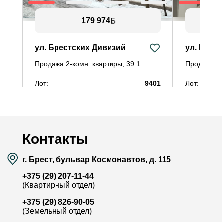
179 974
ул. Брестских Дивизий
ул. Карь
Продажа 2-комн. квартиры, 39.1 м²
Продажа 3-
Лот:
9401
Лот:
Район:
Северный Городок
Район:
Площадь:
39.1 / 25.7 / 5.8 м²
Площадь:
Смотреть на карте
Контакты
г. Брест, бульвар Космонавтов, д. 115
+375 (29) 207-11-44
(Квартирный отдел)
+375 (29) 826-90-05
(Земельный отдел)