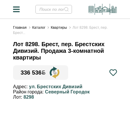
Главная
Каталог
Квартиры
Лот 8298. Брест, пер.
Брест...
Лот 8298. Брест, пер. Брестских
Дивизий. Продажа 3-комнатной
квартиры
336 536
Конвертер валют
✕
Адрес:
ул. Брестских Дивизий
Район города:
Северный Городок
Курсы НБРБ на 06.08.2026
Лот:
8298