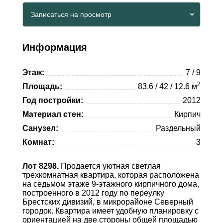
Viber
Записаться на просмотр
Whatsapp
Viber
Telegram
Информация
Whatsapp
Этаж:
7 / 9
Telegram
2
Площадь:
83.6 / 42 / 12.6 м
Год постройки:
2012
Материал стен:
Кирпич
Санузел:
Раздельный
Комнат:
3
Лот 8298.
Продается уютная светлая
трехкомнатная квартира, которая расположена
на седьмом этаже 9-этажного кирпичного дома,
построенного в 2012 году по переулку
Брестских дивизий, в микрорайоне Северный
городок. Квартира имеет удобную планировку с
ориентацией на две стороны общей площадью