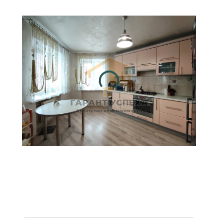
Стоимость недвижимости в
валютных эквивалентах
рассчитана на основе
официальных курсов НБ РБ
на текущую дату и
предоставлена справочно
для удобства восприятия
цен, в том числе
иностранными гражданами.